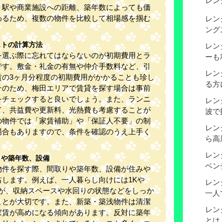
レン
り駅や商業施設への距離、築年数によっても価
わるため、複数の物件を比較して相場感を掴む
レン
。
ング
ストの計算方法
レン
を選ぶ際に忘れてはならないのが初期費用とラ
ーも
です。敷金・礼金の有無や仲介手数料など、引
レン
賃の3ヶ月分程度の初期費用がかかることも珍し
る方
そのため、梅田エリアで賃貸を探す場合は事前
をチェックすると良いでしょう。また、ランニ
レン
て、共益費や更新料、光熱費も考慮することが
波で
の物件では「家賃補助」や「保証人不要」の制
レン
場合もありますので、条件を確認のうえ上手く
ら高
。
レン
りや築年数、設備
ベン
物件を探す際、間取りや築年数、設備が住みや
右します。例えば、一人暮らし向けには1Kや
レン
すが、収納スペースや水回りの状態などをしっか
一人
ことが大切です。また、新築・築浅物件は清潔
レン
家賃が高めになる傾向があります。反対に築年
とは