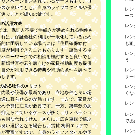
、リノベーションされているケースも多く、コ
ンスが良いことも。自身のライフスタイルや優
レン
て選ぶことが成功の鍵です。
ース
助の活用方法
レン
アでは、保証人不要で手続きが進められる物件も
これは、保証会社の利用が一般化しているため
レン
済的に困窮している場合には「住居確保給付
も狙
制度が利用できることもあります。該当する場
レン
やハローワークでの相談を検討すると良いでし
う
、新婚世帯や若年層向けの家賃補助制度も提供
、自分が利用できる特典や補助の条件を調べて
レン
めします。
サー
数のある物件のメリット
レン
は内装や設備が最新であり、立地条件も良い場
くな
快適に暮らせるのが魅力です。一方で、家賃が
レン
ため予算に注意が必要です。一方、築年数のあ
が抑えられているケースが多く、リノベーショ
レン
性も損なわれません。さらに、広さ重視で選ぶ
で拠
の良い選択となる場合も。賃貸 梅田エリアで
レン
肢が豊富ですので、自身のライフスタイルや予