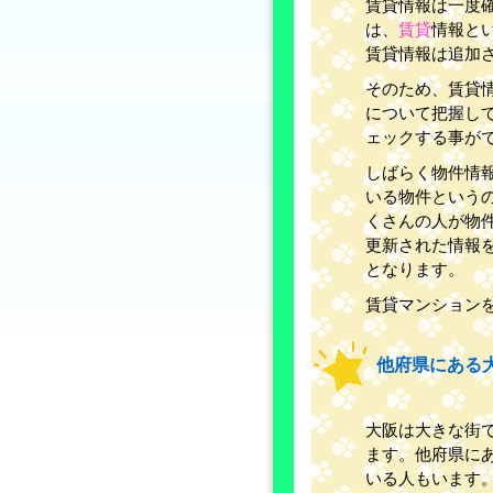
賃貸情報は一度
は、
賃貸
情報と
賃貸情報は追加
そのため、賃貸
について把握し
ェックする事が
しばらく物件情
いる物件という
くさんの人が物
更新された情報
となります。
賃貸マンション
他府県にある
大阪は大きな街
ます。他府県に
いる人もいます