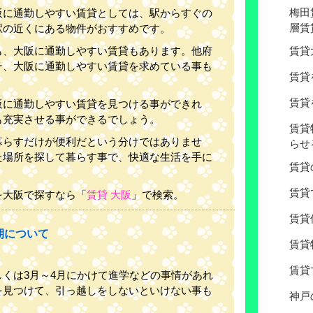
梅田
阪に通勤しやすい賃貸としては、駅からすぐの
層賃
駅の近くにある物件がおすすめです。
も、大阪に通勤しやすい賃貸もあります。他府
賃貸
そ、大阪に通勤しやすい賃貸を求めている事も
賃貸
賃貸
阪に通勤しやすい賃貸を見つける事ができれ
も充実させる事ができるでしょう。
賃貸
暮らすだけが便利だという分けではありませ
らせ
た場所を探して暮らす事で、快適な生活を手に
賃貸
賃貸
を大阪で探すなら「
賃貸 大阪
」で検索。
賃貸
期について
賃貸
賃貸
しくは3月～4月にかけて進学などの事情があれ
を見つけて、引っ越しをしないといけない事も
神戸