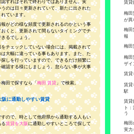
確認すればそれで終わりではありません。実
賃貸
いうのは日々更新されていて、新たに出された
梅田
されています。
が異
情報がどの様な頻度で更新されるのかという事
梅田
ておくと、更新されて間もないタイミングでチ
報
できるでしょう。
梅田
報をチェックしていない場合には、掲載されて
のは大幅に違っている事もあります。また、た
梅田
件探しを行っていますので、できるだけ頻繁に
ザイ
を確認する様にしましょう。怠らない事が大事
賃貸
を梅田で探すなら「
梅田 賃貸
」で検索。
賃貸
駅
大阪に通勤しやすい賃貸
賃貸
ト：
う
ですので、時として他府県から通勤する人もい
梅田
ある
賃貸を大阪
に通勤しやすいところで探して
実力
。