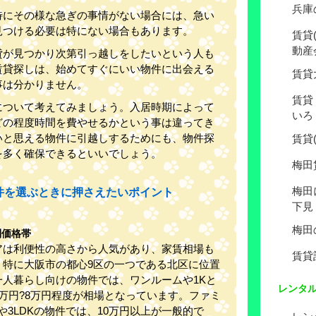
兵庫
特にその様な急ぎの事情がない場合には、急い
見つける必要は特にない場合もあります。
賃貸
動産
貸が見つかり次第引っ越しをしたいという人も
賃貸探しは、始めてすぐにいい物件に出会える
賃貸
事は分かりません。
賃貸
について考えてみましょう。入居時期によって
いろ
どの程度時間を費やせるかという事は違ってき
いと思える物件に引越しするためにも、物件探
賃貸
を多く確保できるといいでしょう。
梅田
梅田
件を選ぶときに押さえたいポイント
下見
梅田
別価格帯
アは利便性の高さから人気があり、家賃相場も
賃貸
。特に大阪市の都心9区の一つである北区に位置
一人暮らし向けの物件では、ワンルームや1Kと
レンタ
万円?8万円程度が相場となっています。ファミ
Kや3LDKの物件では、10万円以上が一般的で