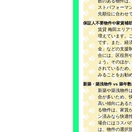
数のある物件は
ストパフォーマ
先順位に合わせ
保証人不要物件や家賃補
賃貸 梅田エリ
増えています。
です。また、経
金」などの支援
合には、区役所
ょう。そのほか
されているため
みることをお勧
新築・築浅物件 vs 築年
新築や築浅物件
合が多いため、
高い傾向にある
る物件は、家賃
ン済みなら快適
場合にはコスパ
は、物件の選択