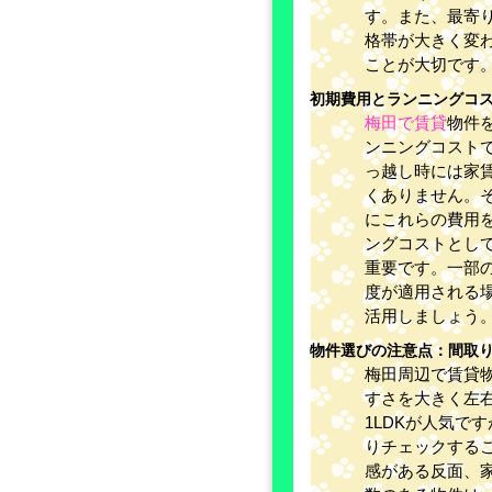
す。また、最寄
格帯が大きく変
ことが大切です
初期費用とランニングコ
梅田で賃貸
物件
ンニングコスト
っ越し時には家
くありません。
にこれらの費用
ングコストとし
重要です。一部
度が適用される
活用しましょう
物件選びの注意点：間取
梅田周辺で賃貸
すさを大きく左
1LDKが人気で
りチェックする
感がある反面、